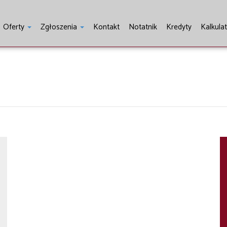
Oferty
Zgłoszenia
Kontakt
Notatnik
Kredyty
Kalkula