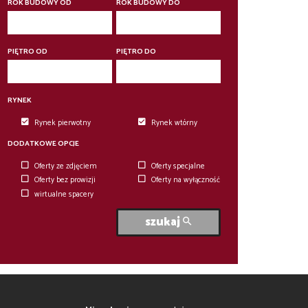
6
ROK BUDOWY OD
ROK BUDOWY DO
6
PIĘTRO OD
PIĘTRO DO
RYNEK
Rynek pierwotny
Rynek wtórny
DODATKOWE OPCJE
Oferty ze zdjęciem
Oferty specjalne
Oferty bez prowizji
Oferty na wyłączność
wirtualne spacery
szukaj