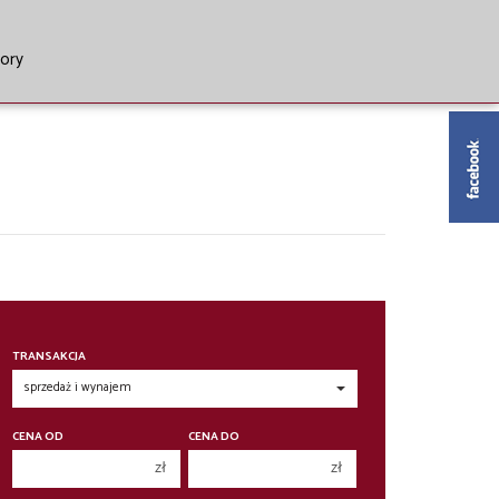
tory
TRANSAKCJA
CENA OD
CENA DO
zł
zł