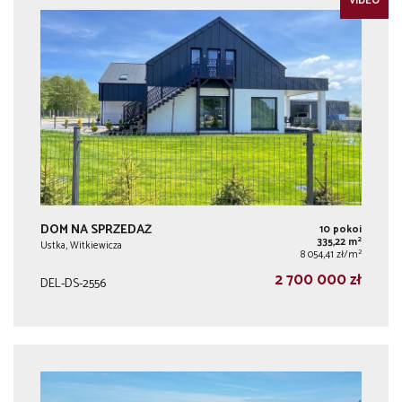
VIDEO
DOM NA SPRZEDAŻ
10 pokoi
2
335,22 m
Ustka, Witkiewicza
2
8 054,41 zł/m
2 700 000 zł
DEL-DS-2556