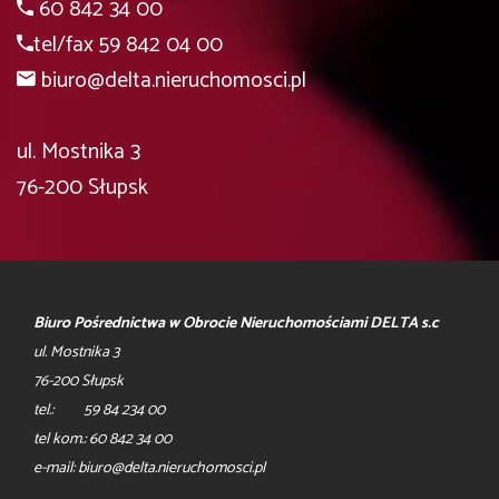
60 842 34 00
tel/fax 59 842 04 00
biuro@delta.nieruchomosci.pl
ul. Mostnika 3
76-200 Słupsk
Biuro Pośrednictwa w Obrocie Nieruchomościami DELTA s.c
ul. Mostnika 3
76-200 Słupsk
tel.: 59 84 234 00
tel kom.: 60 842 34 00
e-mail: biuro@delta.nieruchomosci.pl