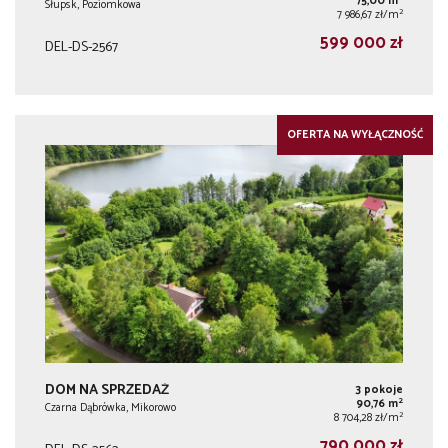
75,00 m
Słupsk, Poziomkowa
2
7 986,67 zł/m
599 000 zł
DEL-DS-2567
OFERTA NA WYŁĄCZNOŚĆ
DOM NA SPRZEDAŻ
3 pokoje
2
90,76 m
Czarna Dąbrówka, Mikorowo
2
8 704,28 zł/m
790 000 zł