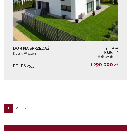
DOM NA SPRZEDAŻ
5 pokoi
2
153,85 m
Słupsk, Wiązowa
2
8 384,79 zł/m
1 290 000 zł
DEL-DS-2553
1
2
»