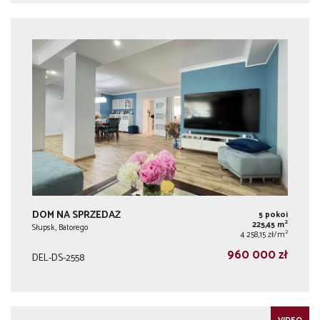
DOM NA SPRZEDAŻ
5 pokoi
2
225,45 m
Słupsk, Batorego
2
4 258,15 zł/m
960 000 zł
DEL-DS-2558