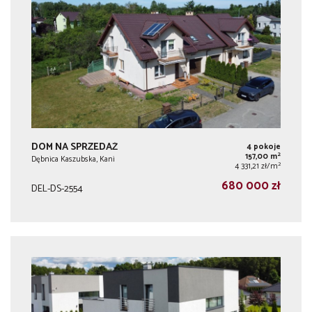
DOM NA SPRZEDAŻ
4 pokoje
2
157,00 m
Dębnica Kaszubska, Kani
2
4 331,21 zł/m
680 000 zł
DEL-DS-2554