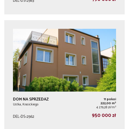
DEL-DS-2563
DOM NA SPRZEDAŻ
11 pokoi
2
222,00 m
Ustka, Krasickiego
2
4 279,28 zł/m
950 000 zł
DEL-DS-2562