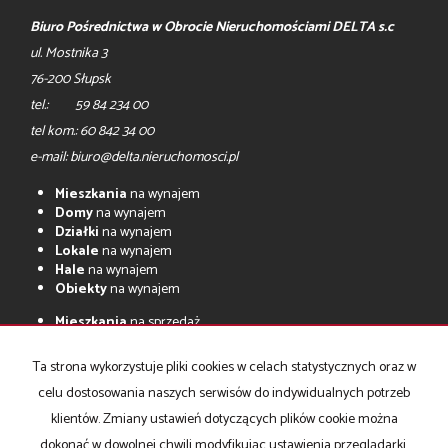
Biuro Pośrednictwa w Obrocie Nieruchomościami DELTA s.c
ul. Mostnika 3
76-200 Słupsk
tel.: 59 84 234 00
tel kom.: 60 842 34 00
e-mail: biuro@delta.nieruchomosci.pl
Mieszkania
na wynajem
Domy
na wynajem
Działki
na wynajem
Lokale
na wynajem
Hale
na wynajem
Obiekty
na wynajem
Mieszkania
na sprzedaż
Domy
na sprzedaż
Działki
na sprzedaż
Ta strona wykorzystuje pliki cookies w celach statystycznych oraz w
Lokale
na sprzedaż
celu dostosowania naszych serwisów do indywidualnych potrzeb
Hale
na sprzedaż
Obiekty
na sprzedaż
klientów. Zmiany ustawień dotyczących plików cookie można
Inwestycje
z rynku pierwotnego
dokonać w dowolnej chwili modyfikując ustawienia przeglądarki.