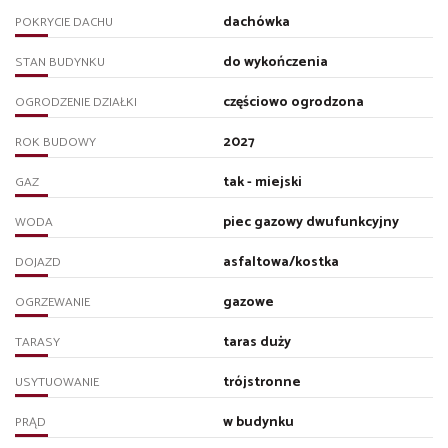
dachówka
POKRYCIE DACHU
do wykończenia
STAN BUDYNKU
częściowo ogrodzona
OGRODZENIE DZIAŁKI
2027
ROK BUDOWY
tak - miejski
GAZ
piec gazowy dwufunkcyjny
WODA
asfaltowa/kostka
DOJAZD
gazowe
OGRZEWANIE
taras duży
TARASY
trójstronne
USYTUOWANIE
w budynku
PRĄD