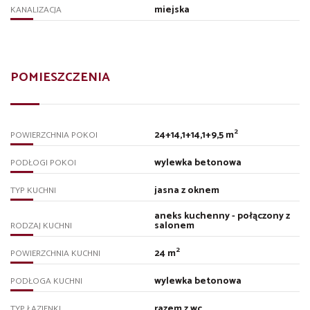
miejska
KANALIZACJA
POMIESZCZENIA
2
24+14,1+14,1+9,5 m
POWIERZCHNIA POKOI
wylewka betonowa
PODŁOGI POKOI
jasna z oknem
TYP KUCHNI
aneks kuchenny - połączony z
salonem
RODZAJ KUCHNI
2
24 m
POWIERZCHNIA KUCHNI
wylewka betonowa
PODŁOGA KUCHNI
razem z wc
TYP ŁAZIENKI