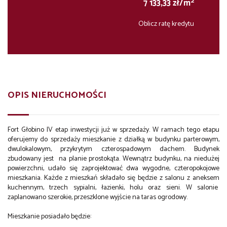
2
7 133,33 zł/m
Oblicz ratę kredytu
OPIS NIERUCHOMOŚCI
Fort Głobino IV etap inwestycji już w sprzedaży. W ramach tego etapu
oferujemy do sprzedaży mieszkanie z działką w budynku parterowym,
dwulokalowym, przykrytym czterospadowym dachem. Budynek
zbudowany jest na planie prostokąta. Wewnątrz budynku, na niedużej
powierzchni, udało się zaprojektować dwa wygodne, czteropokojowe
mieszkania. Każde z mieszkań składało się będzie z salonu z aneksem
kuchennym, trzech sypialni, łazienki, holu oraz sieni. W salonie
zaplanowano szerokie, przeszklone wyjście na taras ogrodowy.
Mieszkanie posiadało będzie: