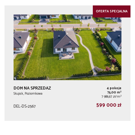
OFERTA SPECJALNA
DOM NA SPRZEDAŻ
4 pokoje
2
75,00 m
Słupsk, Poziomkowa
2
7 986,67 zł/m
599 000 zł
DEL-DS-2567