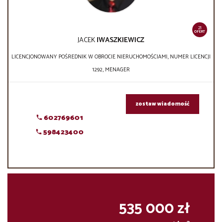
21
OFERT
JACEK
IWASZKIEWICZ
LICENCJONOWANY POŚREDNIK W OBROCIE NIERUCHOMOŚCIAMI, NUMER LICENCJI
1292, MENAGER
zostaw wiadomość
602769601
598423400
535 000 zł