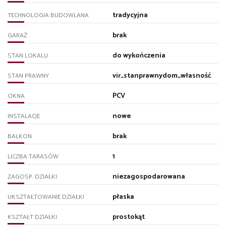
tradycyjna
TECHNOLOGIA BUDOWLANA
brak
GARAŻ
do wykończenia
STAN LOKALU
vir_stanprawnydom_własność
STAN PRAWNY
PCV
OKNA
nowe
INSTALACJE
brak
BALKON
1
LICZBA TARASÓW
niezagospodarowana
ZAGOSP. DZIAŁKI
płaska
UKSZTAŁTOWANIE DZIAŁKI
prostokąt
KSZTAŁT DZIAŁKI