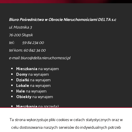
Biuro Pośrednictwa w Obrocie Nieruchomościami DELTA s.c
ul. Mostnika 3
76-200 Słupsk
tel.: 59 84 234 00
tel kom.: 60 842 34 00
e-mail: biuro@delta.nieruchomosci.pl
Mieszkania
na wynajem
Domy
na wynajem
Działki
na wynajem
Lokale
na wynajem
Hale
na wynajem
Obiekty
na wynajem
Mieszkania
na sprzedaż
Domy
na sprzedaż
Działki
na sprzedaż
Ta strona wykorzystuje pliki cookies w celach statystycznych oraz w
Lokale
na sprzedaż
celu dostosowania naszych serwisów do indywidualnych potrzeb
Hale
na sprzedaż