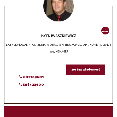
21
OFERT
JACEK
IWASZKIEWICZ
LICENCJONOWANY POŚREDNIK W OBROCIE NIERUCHOMOŚCIAMI, NUMER LICENCJI
1292, MENAGER
zostaw wiadomość
602769601
598423400