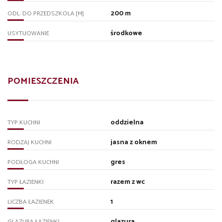
200 m
ODL. DO PRZEDSZKOLA [M]
środkowe
USYTUOWANIE
POMIESZCZENIA
oddzielna
TYP KUCHNI
jasna z oknem
RODZAJ KUCHNI
gres
PODŁOGA KUCHNI
razem z wc
TYP ŁAZIENKI
1
LICZBA ŁAZIENEK
glazura
GLAZURA ŁAZIENKI