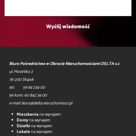
Biuro Pośrednictwa w Obrocie Nieruchomościami DELTA s.c
ul. Mostnika 3
76-200 Słupsk
tel.: 59 84 234 00
tel kom.: 60 842 34 00
e-mail: biuro@delta.nieruchomosci.pl
Mieszkania
na wynajem
Domy
na wynajem
Działki
na wynajem
Lokale
na wynajem