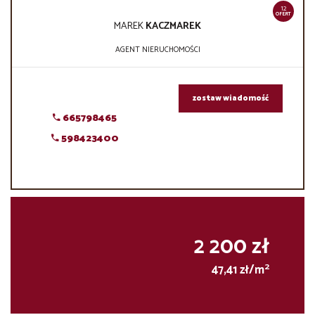
12
OFERT
MAREK
KACZMAREK
AGENT NIERUCHOMOŚCI
zostaw wiadomość
665798465
598423400
2 200 zł
2
47,41 zł/m