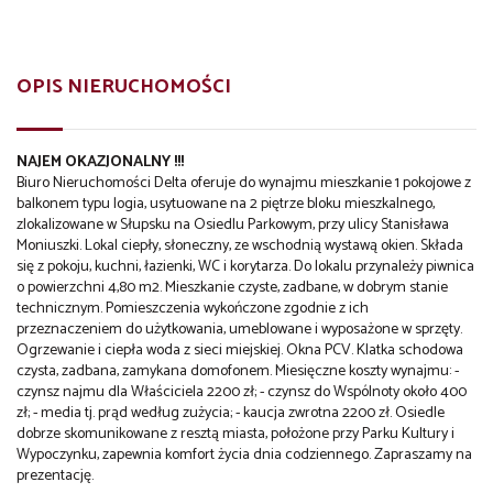
OPIS NIERUCHOMOŚCI
NAJEM OKAZJONALNY !!!
Biuro Nieruchomości Delta oferuje do wynajmu mieszkanie 1 pokojowe z
balkonem typu logia, usytuowane na 2 piętrze bloku mieszkalnego,
zlokalizowane w Słupsku na Osiedlu Parkowym, przy ulicy Stanisława
Moniuszki. Lokal ciepły, słoneczny, ze wschodnią wystawą okien. Składa
się z pokoju, kuchni, łazienki, WC i korytarza. Do lokalu przynależy piwnica
o powierzchni 4,80 m2. Mieszkanie czyste, zadbane, w dobrym stanie
technicznym. Pomieszczenia wykończone zgodnie z ich
przeznaczeniem do użytkowania, umeblowane i wyposażone w sprzęty.
Ogrzewanie i ciepła woda z sieci miejskiej. Okna PCV. Klatka schodowa
czysta, zadbana, zamykana domofonem. Miesięczne koszty wynajmu: -
czynsz najmu dla Właściciela 2200 zł; - czynsz do Wspólnoty około 400
zł; - media tj. prąd według zużycia; - kaucja zwrotna 2200 zł. Osiedle
dobrze skomunikowane z resztą miasta, położone przy Parku Kultury i
Wypoczynku, zapewnia komfort życia dnia codziennego. Zapraszamy na
prezentację.