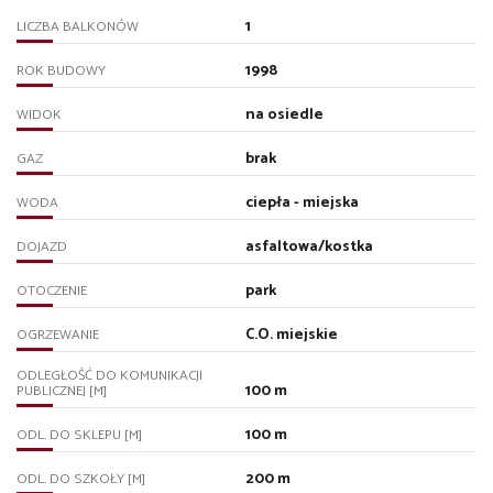
1
LICZBA BALKONÓW
1998
ROK BUDOWY
na osiedle
WIDOK
brak
GAZ
ciepła - miejska
WODA
asfaltowa/kostka
DOJAZD
park
OTOCZENIE
C.O. miejskie
OGRZEWANIE
ODLEGŁOŚĆ DO KOMUNIKACJI
100 m
PUBLICZNEJ [M]
100 m
ODL. DO SKLEPU [M]
200 m
ODL. DO SZKOŁY [M]