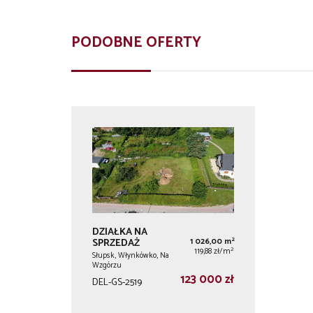
PODOBNE OFERTY
DZIAŁKA NA
2
SPRZEDAŻ
1 026,00 m
2
119,88 zł/m
Słupsk, Włynkówko, Na
Wzgórzu
123 000 zł
DEL-GS-2519