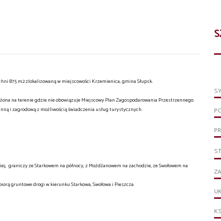
S
chni 875 m2 zlokalizowaną w miejscowości Krzemienica, gmina Słupsk.
S
ożona na terenie gdzie nie obowiązuje Miejscowy Plan Zagospodarowania Przestrzennego.
nną i zagrodową z możliwością świadczenia usług turystycznych.
P
PR
S
kiej, graniczy ze Starkowem na północy, z Możdżanowem na zachodzie, ze Swołowem na
ZA
biorą gruntowe drogi w kierunku Starkowa, Swołowa i Pieszcza.
UK
KS