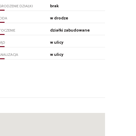
brak
RODZENIE DZIAŁKI
w drodze
ODA
działki zabudowane
TOCZENIE
w ulicy
RĄD
w ulicy
NALIZACJA