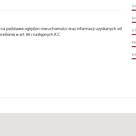
OG
W
st na podstawie oględzin nieruchomości oraz informacji uzyskanych od
O
kreślonej w art. 66 i następnych K.C.
P
KA